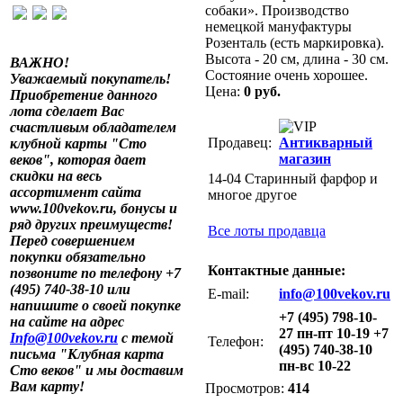
собаки». Производство
немецкой мануфактуры
Розенталь (есть маркировка).
Высота - 20 см, длина - 30 см.
ВАЖНО!
Состояние очень хорошее.
Уважаемый покупатель!
Цена:
0 руб.
Приобретение данного
лота сделает Вас
счастливым обладателем
Продавец:
Антикварный
клубной карты "Сто
магазин
веков", которая дает
скидки на весь
14-04 Старинный фарфор и
ассортимент сайта
многое другое
www.100vekov.ru, бонусы и
ряд других преимуществ!
Все лоты продавца
Перед совершением
покупки обязательно
Контактные данные:
позвоните по телефону +7
(495) 740-38-10 или
E-mail:
info@100vekov.ru
напишите о своей покупке
+7 (495) 798-10-
на сайте на адрес
27 пн-пт 10-19 +7
Info@100vekov.ru
с темой
Телефон:
(495) 740-38-10
письма "Клубная карта
пн-вс 10-22
Сто веков" и мы доставим
Вам карту!
Просмотров:
414