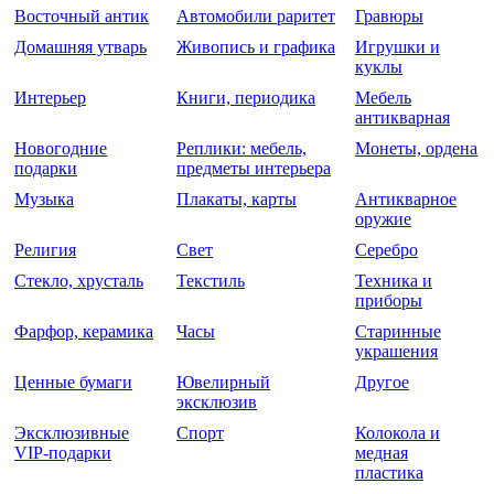
Восточный антик
Автомобили раритет
Гравюры
Домашняя утварь
Живопись и графика
Игрушки и
куклы
Интерьер
Книги, периодика
Мебель
антикварная
Новогодние
Реплики: мебель,
Монеты, ордена
подарки
предметы интерьера
Музыка
Плакаты, карты
Антикварное
оружие
Религия
Свет
Серебро
Стекло, хрусталь
Текстиль
Техника и
приборы
Фарфор, керамика
Часы
Старинные
украшения
Ценные бумаги
Ювелирный
Другое
эксклюзив
Эксклюзивные
Спорт
Колокола и
VIP-подарки
медная
пластика