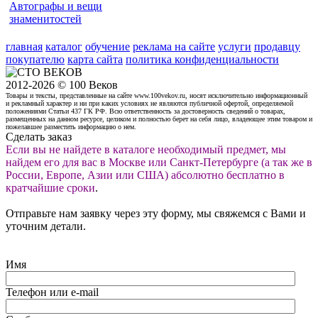
Автографы и вещи
знаменитостей
главная
каталог
обучение
реклама на сайте
услуги
продавцу
покупателю
карта сайта
политика конфиденциальности
2012-2026 © 100 Веков
Товары и тексты, представленные на сайте www.100vekov.ru, носят исключительно информационный
и рекламный характер и ни при каких условиях не являются публичной офертой, определяемой
положениями Статьи 437 ГК РФ. Всю ответственность за достоверность сведений о товарах,
размещенных на данном ресурсе, целиком и полностью берет на себя лицо, владеющее этим товаром и
пожелавшее разместить информацию о нем.
Сделать заказ
Если вы не найдете в каталоге необходимый предмет, мы
найдем его для вас в Москве или Санкт-Петербурге (а так же в
России, Европе, Азии или США) абсолютно бесплатно в
кратчайшие сроки
.
Отправьте нам заявку через эту форму, мы свяжемся с Вами и
уточним детали.
Имя
Телефон или e-mail