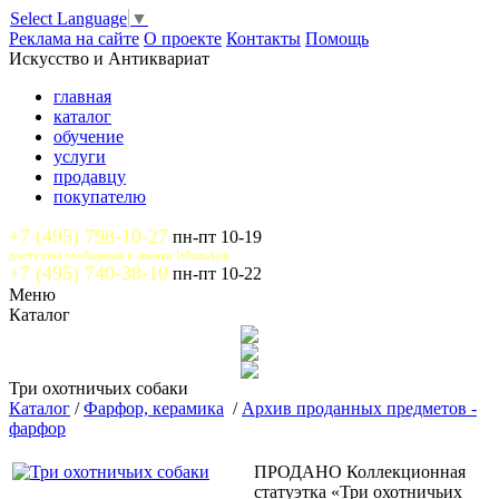
Select Language
▼
Реклама на сайте
О проекте
Контакты
Помощь
Искусство и Антиквариат
главная
каталог
обучение
услуги
продавцу
покупателю
+7 (495) 798-10-27
пн-пт 10-19
доступны сообщения и звонки WhatsApp
+7 (495) 740-38-10
пн-пт 10-22
Меню
Каталог
Три охотничьих собаки
Каталог
/
Фарфор, керамика
/
Архив проданных предметов -
фарфор
ПРОДАНО Коллекционная
статуэтка «Три охотничьих