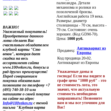
палисандра. Детали
механизма и ролики из
позолоченой бронзы.
Английская работа 19 века.
Размеры: диаметр
столешницы - 70 см, высота -
ВАЖНО!
79 см. Состояние: очень
Уважаемый покупатель!
хорошее. (Код GDM-70).
Приобретение данного
Цена:
1000 руб.
лота сделает Вас
счастливым обладателем
Антиквариат из
клубной карты "Сто
Продавец:
Европы
веков", которая дает
Код продавца 20-02.
скидки на весь
Антиквариат из Европы
ассортимент сайта
www.100vekov.ru, бонусы и
Уважаемые дамы и
ряд других преимуществ!
господа! Если вы видите в
Перед совершением
графе цена "1000 руб" - это
покупки обязательно
не стоимость лота, это
позвоните по телефону +7
значит, что актуальную
(495) 740-38-10 или
стоимость необходимо
напишите о своей покупке
запрашивать! Позвоните
на сайте на адрес
нам и мы все уточним для
Info@100vekov.ru
с темой
Вас!
письма "Клубная карта