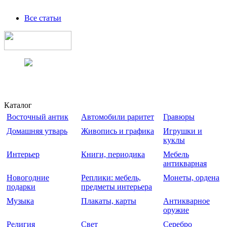
Все статьи
Каталог
Восточный антик
Автомобили раритет
Гравюры
Домашняя утварь
Живопись и графика
Игрушки и
куклы
Интерьер
Книги, периодика
Мебель
антикварная
Новогодние
Реплики: мебель,
Монеты, ордена
подарки
предметы интерьера
Музыка
Плакаты, карты
Антикварное
оружие
Религия
Свет
Серебро