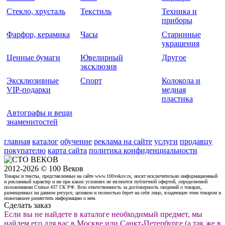
Стекло, хрусталь
Текстиль
Техника и
приборы
Фарфор, керамика
Часы
Старинные
украшения
Ценные бумаги
Ювелирный
Другое
эксклюзив
Эксклюзивные
Спорт
Колокола и
VIP-подарки
медная
пластика
Автографы и вещи
знаменитостей
главная
каталог
обучение
реклама на сайте
услуги
продавцу
покупателю
карта сайта
политика конфиденциальности
2012-2026 © 100 Веков
Товары и тексты, представленные на сайте www.100vekov.ru, носят исключительно информационный
и рекламный характер и ни при каких условиях не являются публичной офертой, определяемой
положениями Статьи 437 ГК РФ. Всю ответственность за достоверность сведений о товарах,
размещенных на данном ресурсе, целиком и полностью берет на себя лицо, владеющее этим товаром и
пожелавшее разместить информацию о нем.
Сделать заказ
Если вы не найдете в каталоге необходимый предмет, мы
найдем его для вас в Москве или Санкт-Петербурге (а так же в