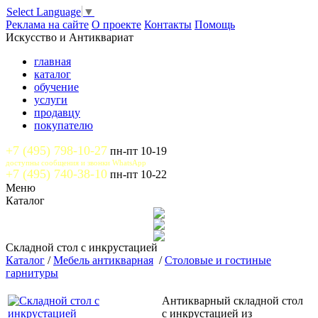
Select Language
▼
Реклама на сайте
О проекте
Контакты
Помощь
Искусство и Антиквариат
главная
каталог
обучение
услуги
продавцу
покупателю
+7 (495) 798-10-27
пн-пт 10-19
доступны сообщения и звонки WhatsApp
+7 (495) 740-38-10
пн-пт 10-22
Меню
Каталог
Складной стол с инкрустацией
Каталог
/
Мебель антикварная
/
Столовые и гостиные
гарнитуры
Антикварный складной стол
с инкрустацией из