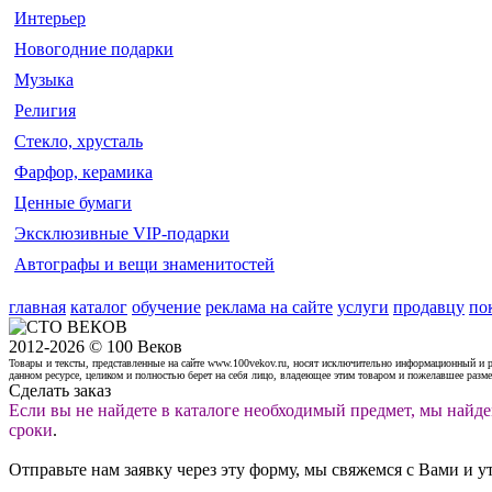
Интерьер
Новогодние подарки
Музыка
Религия
Стекло, хрусталь
Фарфор, керамика
Ценные бумаги
Эксклюзивные VIP-подарки
Автографы и вещи знаменитостей
главная
каталог
обучение
реклама на сайте
услуги
продавцу
по
2012-2026 © 100 Веков
Товары и тексты, представленные на сайте www.100vekov.ru, носят исключительно информационный и 
данном ресурсе, целиком и полностью берет на себя лицо, владеющее этим товаром и пожелавшее разм
Сделать заказ
Если вы не найдете в каталоге необходимый предмет, мы найде
сроки
.
Отправьте нам заявку через эту форму, мы свяжемся с Вами и у