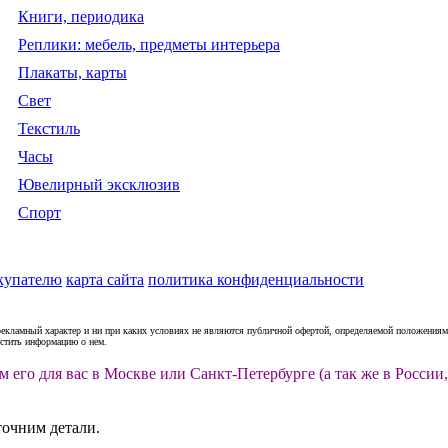
Книги, периодика
Реплики: мебель, предметы интерьера
Плакаты, карты
Свет
Текстиль
Часы
Ювелирный эксклюзив
Спорт
купателю
карта сайта
политика конфиденциальности
рекламный характер и ни при каких условиях не являются публичной офертой, определяемой положениями
естить информацию о нем.
м его для вас в Москве или Санкт-Петербурге (а так же в Росс
точним детали.