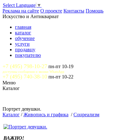
Select Language
▼
Реклама на сайте
О проекте
Контакты
Помощь
Искусство и Антиквариат
главная
каталог
обучение
услуги
продавцу
покупателю
+7 (495) 798-10-27
пн-пт 10-19
доступны сообщения и звонки WhatsApp
+7 (495) 740-38-10
пн-пт 10-22
Меню
Каталог
Портрет девушки.
Каталог
/
Живопись и графика
/
Соцреализм
ВАЖНО!