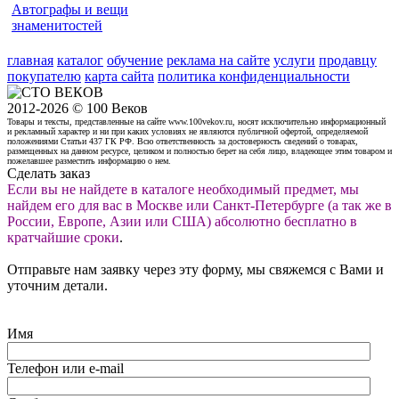
Автографы и вещи
знаменитостей
главная
каталог
обучение
реклама на сайте
услуги
продавцу
покупателю
карта сайта
политика конфиденциальности
2012-2026 © 100 Веков
Товары и тексты, представленные на сайте www.100vekov.ru, носят исключительно информационный
и рекламный характер и ни при каких условиях не являются публичной офертой, определяемой
положениями Статьи 437 ГК РФ. Всю ответственность за достоверность сведений о товарах,
размещенных на данном ресурсе, целиком и полностью берет на себя лицо, владеющее этим товаром и
пожелавшее разместить информацию о нем.
Сделать заказ
Если вы не найдете в каталоге необходимый предмет, мы
найдем его для вас в Москве или Санкт-Петербурге (а так же в
России, Европе, Азии или США) абсолютно бесплатно в
кратчайшие сроки
.
Отправьте нам заявку через эту форму, мы свяжемся с Вами и
уточним детали.
Имя
Телефон или e-mail