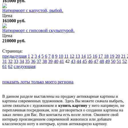
161000 руб.
Натюрморт с капустой, рыбой.
Цена
161000 руб.
Натюрморт с гипсовой скульптурой.
Цена
210000 руб.
Страница:
предыдущая
1
2
3
4
5
6
7
8
9
10
11
12
13
14
15
16
17
18
19
20
21
31
32
33
34
35
36
37
38
39
40
41
42
43
44
45
46
47
48
49
50
51
52
61
62
следующая
показать лоты только моего региона
В данном разделе выставлены на продажу антикварные картины и
картины современных художников. Здесь Вы можете сначала выбрать,
затем связаться с художником и
купить картину
у него напрямую, не
переплачивая посредникам, или договориться о создании картины на
заказ лично для Вас. Все контакты есть возле лотов. Оживите свой
интерьер произведением современной живописи или добавьте
классическую ноту в интерьер, купив антикварную картину.