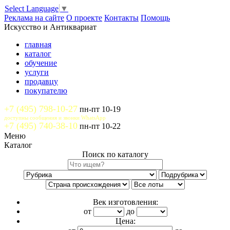
Select Language
▼
Реклама на сайте
О проекте
Контакты
Помощь
Искусство и Антиквариат
главная
каталог
обучение
услуги
продавцу
покупателю
+7 (495) 798-10-27
пн-пт 10-19
доступны сообщения и звонки WhatsApp
+7 (495) 740-38-10
пн-пт 10-22
Меню
Каталог
Поиск по каталогу
Век изготовления:
от
до
Цена: