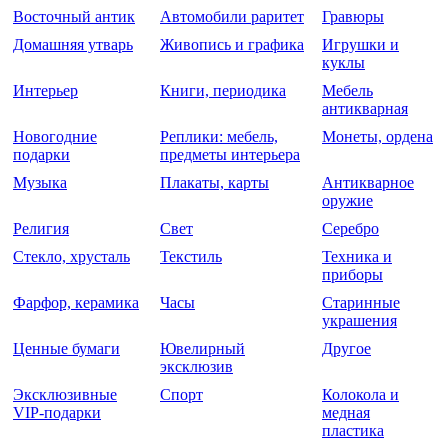
Восточный антик
Автомобили раритет
Гравюры
Домашняя утварь
Живопись и графика
Игрушки и
куклы
Интерьер
Книги, периодика
Мебель
антикварная
Новогодние
Реплики: мебель,
Монеты, ордена
подарки
предметы интерьера
Музыка
Плакаты, карты
Антикварное
оружие
Религия
Свет
Серебро
Стекло, хрусталь
Текстиль
Техника и
приборы
Фарфор, керамика
Часы
Старинные
украшения
Ценные бумаги
Ювелирный
Другое
эксклюзив
Эксклюзивные
Спорт
Колокола и
VIP-подарки
медная
пластика