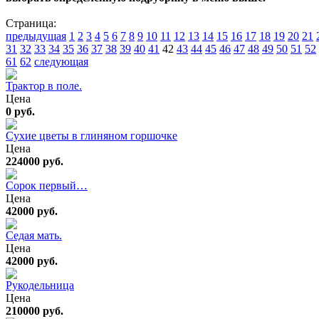
Страница:
предыдущая
1
2
3
4
5
6
7
8
9
10
11
12
13
14
15
16
17
18
19
20
21
31
32
33
34
35
36
37
38
39
40
41
42
43
44
45
46
47
48
49
50
51
52
61
62
следующая
Трактор в поле.
Цена
0 руб.
Сухие цветы в глиняном горшочке
Цена
224000 руб.
Сорок первый…
Цена
42000 руб.
Седая мать.
Цена
42000 руб.
Рукодельница
Цена
210000 руб.