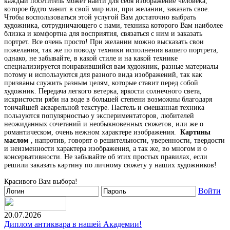
каждый посетитель может найти для себя изображение человека,
которое будто манит в свой мир или, при желании, заказать свое.
Чтобы воспользоваться этой услугой Вам достаточно выбрать
художника, сотрудничающего с нами, техника которого Вам наиболее
близка и комфортна для восприятия, связаться с ним и заказать
портрет. Все очень просто! При желании можно высказать свои
пожелания, так же по поводу техники исполнения вашего портрета,
однако, не забывайте, в какой стиле и на какой технике
специализируется понравившийся вам художник, разные материалы
потому и используются для разного вида изображений, так как
призваны служить разным целям, которые ставит перед собой
художник. Передача легкого ветерка, яркости солнечного света,
искристости ряби на воде в большей степени возможны благодаря
тончайшей акварельной текстуре. Пастель и смешанная техника
пользуются популярностью у экспериментаторов, любителей
неожиданных сочетаний и необыкновенных сюжетов, или же о
романтическом, очень нежном характере изображения.
Картины
маслом
, напротив, говорят о решительности, уверенности, твердости
и неизменности характера изображения, а так же, во многом и о
консервативности. Не забывайте об этих простых правилах, если
решили заказать картину по личному сюжету у наших художников!
Красивого Вам выбора!
Войти
20.07.2026
Диплом антиквара в нашей Академии!