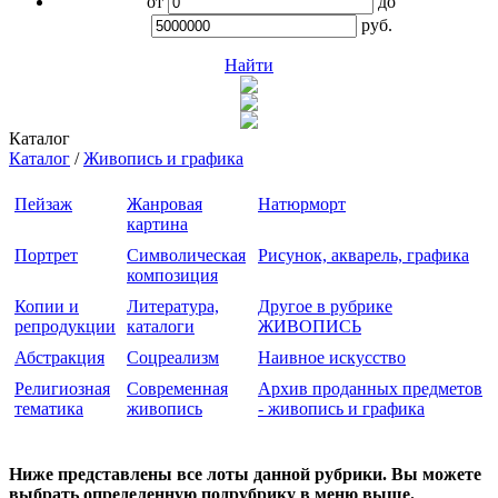
от
до
руб.
Найти
Каталог
Каталог
/
Живопись и графика
Пейзаж
Жанровая
Натюрморт
картина
Портрет
Символическая
Рисунок, акварель, графика
композиция
Копии и
Литература,
Другое в рубрике
репродукции
каталоги
ЖИВОПИСЬ
Абстракция
Соцреализм
Наивное искусство
Религиозная
Современная
Архив проданных предметов
тематика
живопись
- живопись и графика
Ниже представлены все лоты данной рубрики. Вы можете
выбрать определенную подрубрику в меню выше.