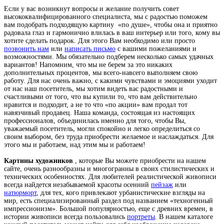
Если у вас возникнут вопросы и желание получить совет
высококвалифицированного специалиста, мы с радостью поможем
вам подобрать подходящую картину
«по душе», чтобы она и приятно
радовала глаз и гармонично влилась в ваш интерьер или того, кому вы
хотите сделать подарок. Для этого Вам необходимо или просто
позвонить нам
или
написать письмо
с вашими пожеланиями и
возможностями. Мы обязательно подберем несколько самых удачных
вариантов! Напомним, что мы не берем за это никаких
дополнительных процентов, мы всего-навсего выполняем свою
работу. Для нас очень важно, с какими чувствами и эмоциями уходит
от нас наш посетитель, мы хотим видеть вас радостными и
счастливыми от того, что вы купили то, что вам действительно
нравится и подходит, а не то что «по акции» вам продал тот
навязчивый продавец. Наша команда, состоящая из настоящих
профессионалов, объединилась именно для того, чтобы Вы,
уважаемый посетитель, могли спокойно и легко определиться со
своим выбором, без труда приобрести желаемое и наслаждаться. Для
этого мы и работаем, над этим мы и работаем!
Картины художников
, которые Вы можете приобрести на нашем
сайте, очень разнообразны и многогранны в своих стилистических и
технических особенностях. Для любителей реалистической живописи
всегда найдется незабываемой красоты осенний
пейзаж
или
натюрморт
, для тех, кого привлекают урбанистические взгляды на
мир, есть специализированный раздел под названием «техногенный
импрессионизм». Большой популярностью, еще с древних времен, в
истории живописи всегда пользовались
портреты
. В нашем каталоге