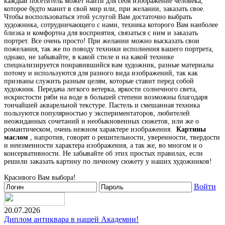
каждый посетитель может найти для себя изображение человека,
которое будто манит в свой мир или, при желании, заказать свое.
Чтобы воспользоваться этой услугой Вам достаточно выбрать
художника, сотрудничающего с нами, техника которого Вам наиболее
близка и комфортна для восприятия, связаться с ним и заказать
портрет. Все очень просто! При желании можно высказать свои
пожелания, так же по поводу техники исполнения вашего портрета,
однако, не забывайте, в какой стиле и на какой технике
специализируется понравившийся вам художник, разные материалы
потому и используются для разного вида изображений, так как
призваны служить разным целям, которые ставит перед собой
художник. Передача легкого ветерка, яркости солнечного света,
искристости ряби на воде в большей степени возможны благодаря
тончайшей акварельной текстуре. Пастель и смешанная техника
пользуются популярностью у экспериментаторов, любителей
неожиданных сочетаний и необыкновенных сюжетов, или же о
романтическом, очень нежном характере изображения.
Картины
маслом
, напротив, говорят о решительности, уверенности, твердости
и неизменности характера изображения, а так же, во многом и о
консервативности. Не забывайте об этих простых правилах, если
решили заказать картину по личному сюжету у наших художников!
Красивого Вам выбора!
Войти
20.07.2026
Диплом антиквара в нашей Академии!