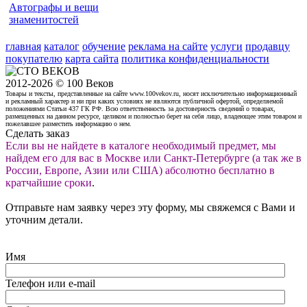
Автографы и вещи
знаменитостей
главная
каталог
обучение
реклама на сайте
услуги
продавцу
покупателю
карта сайта
политика конфиденциальности
2012-2026 © 100 Веков
Товары и тексты, представленные на сайте www.100vekov.ru, носят исключительно информационный
и рекламный характер и ни при каких условиях не являются публичной офертой, определяемой
положениями Статьи 437 ГК РФ. Всю ответственность за достоверность сведений о товарах,
размещенных на данном ресурсе, целиком и полностью берет на себя лицо, владеющее этим товаром и
пожелавшее разместить информацию о нем.
Сделать заказ
Если вы не найдете в каталоге необходимый предмет, мы
найдем его для вас в Москве или Санкт-Петербурге (а так же в
России, Европе, Азии или США) абсолютно бесплатно в
кратчайшие сроки
.
Отправьте нам заявку через эту форму, мы свяжемся с Вами и
уточним детали.
Имя
Телефон или e-mail