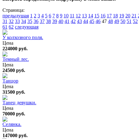
Страница:
предыдущая
1
2
3
4
5
6
7
8
9
10
11
12
13
14
15
16
17
18
19
20
21
31
32
33
34
35
36
37
38
39
40
41
42
43
44
45
46
47
48
49
50
51
52
61
62
следующая
У колхозного поля.
Цена
224000 руб.
Темный лес.
Цена
24500 руб.
Танцор
Цена
31500 руб.
Танец девушки.
Цена
70000 руб.
Селянка.
Цена
147000 руб.