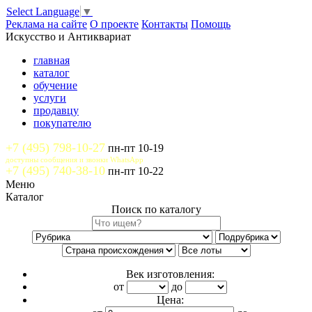
Select Language
▼
Реклама на сайте
О проекте
Контакты
Помощь
Искусство и Антиквариат
главная
каталог
обучение
услуги
продавцу
покупателю
+7 (495) 798-10-27
пн-пт 10-19
доступны сообщения и звонки WhatsApp
+7 (495) 740-38-10
пн-пт 10-22
Меню
Каталог
Поиск по каталогу
Век изготовления:
от
до
Цена: