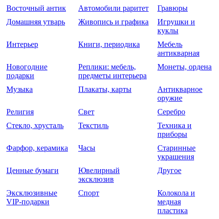
Восточный антик
Автомобили раритет
Гравюры
Домашняя утварь
Живопись и графика
Игрушки и
куклы
Интерьер
Книги, периодика
Мебель
антикварная
Новогодние
Реплики: мебель,
Монеты, ордена
подарки
предметы интерьера
Музыка
Плакаты, карты
Антикварное
оружие
Религия
Свет
Серебро
Стекло, хрусталь
Текстиль
Техника и
приборы
Фарфор, керамика
Часы
Старинные
украшения
Ценные бумаги
Ювелирный
Другое
эксклюзив
Эксклюзивные
Спорт
Колокола и
VIP-подарки
медная
пластика