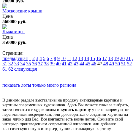
28000 руб.
Московские крыши.
Цена
560000 руб.
Лыжницы.
Цена
350000 руб.
Страница:
предыдущая
1
2
3
4
5
6
7
8
9
10
11
12
13
14
15
16
17
18
19
20
21
31
32
33
34
35
36
37
38
39
40
41
42
43
44
45
46
47
48
49
50
51
52
61
62
следующая
показать лоты только моего региона
В данном разделе выставлены на продажу антикварные картины и
картины современных художников. Здесь Вы можете сначала выбрать,
затем связаться с художником и
купить картину
у него напрямую, не
переплачивая посредникам, или договориться о создании картины на
заказ лично для Вас. Все контакты есть возле лотов. Оживите свой
интерьер произведением современной живописи или добавьте
классическую ноту в интерьер, купив антикварную картину.