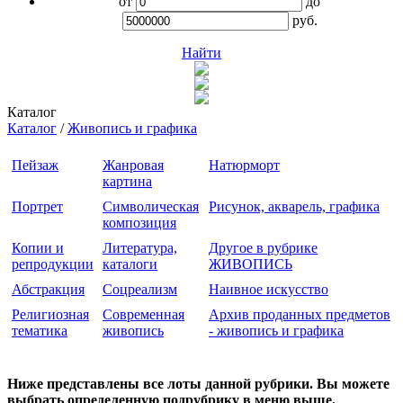
от
до
руб.
Найти
Каталог
Каталог
/
Живопись и графика
Пейзаж
Жанровая
Натюрморт
картина
Портрет
Символическая
Рисунок, акварель, графика
композиция
Копии и
Литература,
Другое в рубрике
репродукции
каталоги
ЖИВОПИСЬ
Абстракция
Соцреализм
Наивное искусство
Религиозная
Современная
Архив проданных предметов
тематика
живопись
- живопись и графика
Ниже представлены все лоты данной рубрики. Вы можете
выбрать определенную подрубрику в меню выше.