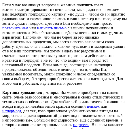
Если у вас возникнут вопросы и желание получить совет
высококвалифицированного специалиста, мы с радостью поможем
вам подобрать подходящую картину
«по душе», чтобы она и приятно
радовала глаз и гармонично влилась в ваш интерьер или того, кому вы
хотите сделать подарок. Для этого Вам необходимо или просто
позвонить нам
или
написать письмо
с вашими пожеланиями и
возможностями. Мы обязательно подберем несколько самых удачных
вариантов! Напомним, что мы не берем за это никаких
дополнительных процентов, мы всего-навсего выполняем свою
работу. Для нас очень важно, с какими чувствами и эмоциями уходит
от нас наш посетитель, мы хотим видеть вас радостными и
счастливыми от того, что вы купили то, что вам действительно
нравится и подходит, а не то что «по акции» вам продал тот
навязчивый продавец. Наша команда, состоящая из настоящих
профессионалов, объединилась именно для того, чтобы Вы,
уважаемый посетитель, могли спокойно и легко определиться со
своим выбором, без труда приобрести желаемое и наслаждаться. Для
этого мы и работаем, над этим мы и работаем!
Картины художников
, которые Вы можете приобрести на нашем
сайте, очень разнообразны и многогранны в своих стилистических и
технических особенностях. Для любителей реалистической живописи
всегда найдется незабываемой красоты осенний
пейзаж
или
натюрморт
, для тех, кого привлекают урбанистические взгляды на
мир, есть специализированный раздел под названием «техногенный
импрессионизм». Большой популярностью, еще с древних времен, в
истории живописи всегда пользовались
портреты
. В нашем каталоге