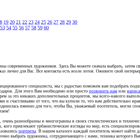
8
19
20
21
22
23
24
25
26
27
28
29
30
53
54
55
56
57
58
59
60
ны современных художников. Здесь Вы можете сначала выбрать, затем с
аказ лично для Вас. Все контакты есть возле лотов. Оживите свой интер
ифицированного специалиста, мы с радостью поможем вам подобрать под
подарок. Для этого Вам необходимо или просто
позвонить нам
или
написа
рем за это никаких дополнительных процентов, мы всего-навсего выполн
и и счастливыми от того, что вы купили то, что вам действительно нрав
динилась именно для того, чтобы Вы, уважаемый посетитель, могли спок
таем!
, очень разнообразны и многогранны в своих стилистических и техниче
ех, кого привлекают урбанистические взгляды на мир, есть специализи
ьзовались
портреты
. В нашем каталоге каждый посетитель может найти дл
аточно выбрать художника, сотрудничающего с нами, техника которого Вам