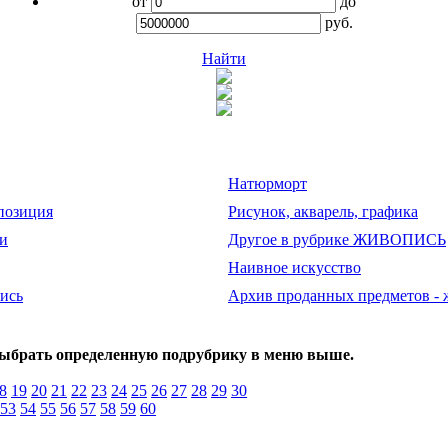
от
до
руб.
Найти
Натюрморт
позиция
Рисунок, акварель, графика
ги
Другое в рубрике ЖИВОПИСЬ
Наивное искусство
ись
Архив проданных предметов - 
выбрать определенную подрубрику в меню выше.
8
19
20
21
22
23
24
25
26
27
28
29
30
53
54
55
56
57
58
59
60