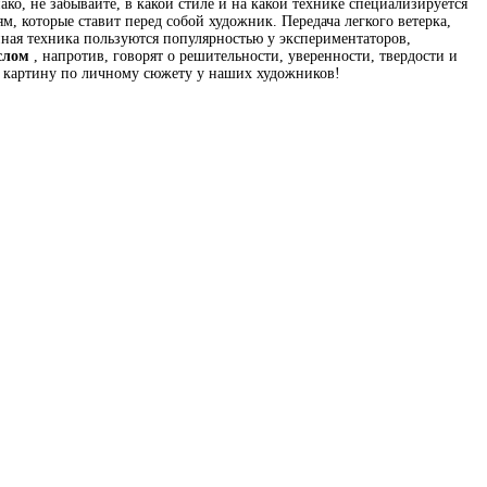
ко, не забывайте, в какой стиле и на какой технике специализируется
, которые ставит перед собой художник. Передача легкого ветерка,
нная техника пользуются популярностью у экспериментаторов,
слом
, напротив, говорят о решительности, уверенности, твердости и
ть картину по личному сюжету у наших художников!