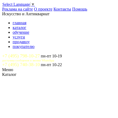
Select Language
▼
Реклама на сайте
О проекте
Контакты
Помощь
Искусство и Антиквариат
главная
каталог
обучение
услуги
продавцу
покупателю
+7 (495) 798-10-27
пн-пт 10-19
доступны сообщения и звонки WhatsApp
+7 (495) 740-38-10
пн-пт 10-22
Меню
Каталог