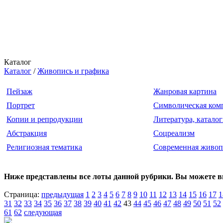
Каталог
Каталог
/
Живопись и графика
Пейзаж
Жанровая картина
Портрет
Символическая ком
Копии и репродукции
Литература, катало
Абстракция
Соцреализм
Религиозная тематика
Современная живоп
Ниже представлены все лоты данной рубрики. Вы можете 
Страница:
предыдущая
1
2
3
4
5
6
7
8
9
10
11
12
13
14
15
16
17
1
31
32
33
34
35
36
37
38
39
40
41
42
43
44
45
46
47
48
49
50
51
52
61
62
следующая