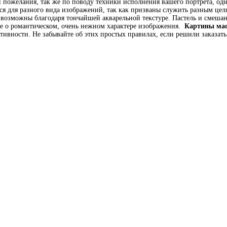
 пожелания, так же по поводу техники исполнения вашего портрета, одна
 для разного вида изображений, так как призваны служить разным целям
и возможны благодаря тончайшей акварельной текстуре. Пастель и смеша
 о романтическом, очень нежном характере изображения.
Картины ма
ативности. Не забывайте об этих простых правилах, если решили заказа