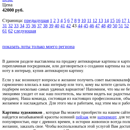
Цена
42000 руб.
Страница:
предыдущая
1
2
3
4
5
6
7
8
9
10
11
12
13
14
15
16
17
1
31
32
33
34
35
36
37
38
39
40
41
42
43
44
45
46
47
48
49
50
51
52
61
62
следующая
показать лоты только моего региона
В данном разделе выставлены на продажу антикварные картины и карти
переплачивая посредникам, или договориться о создании картины на з
ноту в интерьер, купив антикварную картину.
Если у вас возникнут вопросы и желание получить совет высококвал
гармонично влилась в ваш интерьер или того, кому вы хотите сделать 
подберем несколько самых удачных вариантов! Напомним, что мы не бе
эмоциями уходит от нас наш посетитель, мы хотим видеть вас радостным
продавец. Наша команда, состоящая из настоящих профессионалов, объе
желаемое и наслаждаться. Для этого мы и работаем, над этим мы и рабо
Картины художников
, которые Вы можете приобрести на нашем сайте
найдется незабываемой красоты осенний
пейзаж
или
натюрморт
, для т
популярностью, еще с древних времен, в истории живописи всегда пол
желании, заказать свое. Чтобы воспользоваться этой услугой Вам дост