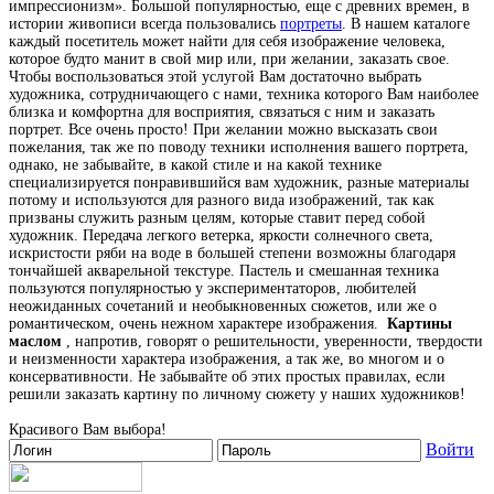
импрессионизм». Большой популярностью, еще с древних времен, в
истории живописи всегда пользовались
портреты
. В нашем каталоге
каждый посетитель может найти для себя изображение человека,
которое будто манит в свой мир или, при желании, заказать свое.
Чтобы воспользоваться этой услугой Вам достаточно выбрать
художника, сотрудничающего с нами, техника которого Вам наиболее
близка и комфортна для восприятия, связаться с ним и заказать
портрет. Все очень просто! При желании можно высказать свои
пожелания, так же по поводу техники исполнения вашего портрета,
однако, не забывайте, в какой стиле и на какой технике
специализируется понравившийся вам художник, разные материалы
потому и используются для разного вида изображений, так как
призваны служить разным целям, которые ставит перед собой
художник. Передача легкого ветерка, яркости солнечного света,
искристости ряби на воде в большей степени возможны благодаря
тончайшей акварельной текстуре. Пастель и смешанная техника
пользуются популярностью у экспериментаторов, любителей
неожиданных сочетаний и необыкновенных сюжетов, или же о
романтическом, очень нежном характере изображения.
Картины
маслом
, напротив, говорят о решительности, уверенности, твердости
и неизменности характера изображения, а так же, во многом и о
консервативности. Не забывайте об этих простых правилах, если
решили заказать картину по личному сюжету у наших художников!
Красивого Вам выбора!
Войти