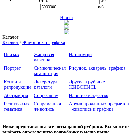
от
до
руб.
Найти
Каталог
Каталог
/
Живопись и графика
Пейзаж
Жанровая
Натюрморт
картина
Портрет
Символическая
Рисунок, акварель, графика
композиция
Копии и
Литература,
Другое в рубрике
репродукции
каталоги
ЖИВОПИСЬ
Абстракция
Соцреализм
Наивное искусство
Религиозная
Современная
Архив проданных предметов
тематика
живопись
- живопись и графика
Ниже представлены все лоты данной рубрики. Вы можете
выбрать определенную подрубрику в меню выше.