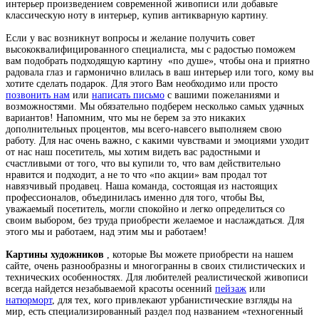
интерьер произведением современной живописи или добавьте
классическую ноту в интерьер, купив антикварную картину.
Если у вас возникнут вопросы и желание получить совет
высококвалифицированного специалиста, мы с радостью поможем
вам подобрать подходящую картину
«по душе», чтобы она и приятно
радовала глаз и гармонично влилась в ваш интерьер или того, кому вы
хотите сделать подарок. Для этого Вам необходимо или просто
позвонить нам
или
написать письмо
с вашими пожеланиями и
возможностями. Мы обязательно подберем несколько самых удачных
вариантов! Напомним, что мы не берем за это никаких
дополнительных процентов, мы всего-навсего выполняем свою
работу. Для нас очень важно, с какими чувствами и эмоциями уходит
от нас наш посетитель, мы хотим видеть вас радостными и
счастливыми от того, что вы купили то, что вам действительно
нравится и подходит, а не то что «по акции» вам продал тот
навязчивый продавец. Наша команда, состоящая из настоящих
профессионалов, объединилась именно для того, чтобы Вы,
уважаемый посетитель, могли спокойно и легко определиться со
своим выбором, без труда приобрести желаемое и наслаждаться. Для
этого мы и работаем, над этим мы и работаем!
Картины художников
, которые Вы можете приобрести на нашем
сайте, очень разнообразны и многогранны в своих стилистических и
технических особенностях. Для любителей реалистической живописи
всегда найдется незабываемой красоты осенний
пейзаж
или
натюрморт
, для тех, кого привлекают урбанистические взгляды на
мир, есть специализированный раздел под названием «техногенный