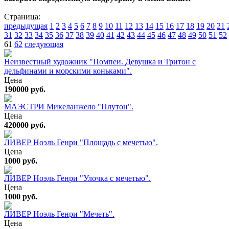
Страница:
предыдущая
1
2
3
4
5
6
7
8
9
10
11
12
13
14
15
16
17
18
19
20
21
31
32
33
34
35
36
37
38
39
40
41
42
43
44
45
46
47
48
49
50
51
52
61
62
следующая
Неизвестный художник "Помпеи. Девушка и Тритон с
дельфинами и морскими коньками".
Цена
190000 руб.
МАЭСТРИ Микеланжело "Плутон".
Цена
420000 руб.
ЛИВЕР Ноэль Генри "Площадь с мечетью".
Цена
1000 руб.
ЛИВЕР Ноэль Генри "Улочка с мечетью".
Цена
1000 руб.
ЛИВЕР Ноэль Генри "Мечеть".
Цена