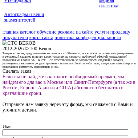
VIP-подарки
медная
пластика
Автографы и вещи
знаменитостей
главная
каталог
обучение
реклама на сайте
услуги
продавцу
покупателю
карта сайта
политика конфиденциальности
2012-2026 © 100 Веков
Товары и тексты, представленные на сайте www.100vekov.ru, носят исключительно информационный
и рекламный характер и ни при каких условиях не являются публичной офертой, определяемой
положениями Статьи 437 ГК РФ. Всю ответственность за достоверность сведений о товарах,
размещенных на данном ресурсе, целиком и полностью берет на себя лицо, владеющее этим товаром и
пожелавшее разместить информацию о нем.
Сделать заказ
Если вы не найдете в каталоге необходимый предмет, мы
найдем его для вас в Москве или Санкт-Петербурге (а так же в
России, Европе, Азии или США) абсолютно бесплатно в
кратчайшие сроки
.
Отправьте нам заявку через эту форму, мы свяжемся с Вами и
уточним детали.
Имя