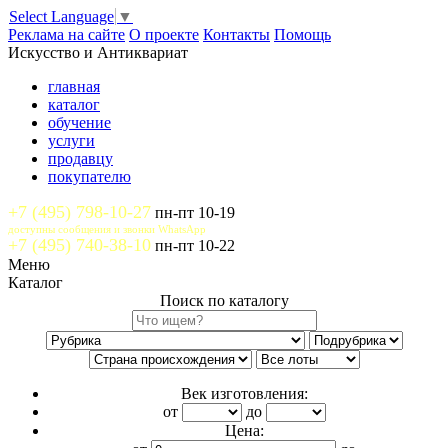
Select Language
▼
Реклама на сайте
О проекте
Контакты
Помощь
Искусство и Антиквариат
главная
каталог
обучение
услуги
продавцу
покупателю
+7 (495) 798-10-27
пн-пт 10-19
доступны сообщения и звонки WhatsApp
+7 (495) 740-38-10
пн-пт 10-22
Меню
Каталог
Поиск по каталогу
Век изготовления:
от
до
Цена: