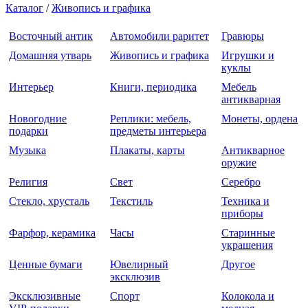
Каталог
/
Живопись и графика
Восточный антик
Автомобили раритет
Гравюры
Домашняя утварь
Живопись и графика
Игрушки и
куклы
Интерьер
Книги, периодика
Мебель
антикварная
Новогодние
Реплики: мебель,
Монеты, ордена
подарки
предметы интерьера
Музыка
Плакаты, карты
Антикварное
оружие
Религия
Свет
Серебро
Стекло, хрусталь
Текстиль
Техника и
приборы
Фарфор, керамика
Часы
Старинные
украшения
Ценные бумаги
Ювелирный
Другое
эксклюзив
Эксклюзивные
Спорт
Колокола и